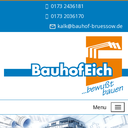
0
173 2436181
0173 2036170
kalk@bauhof-bruessow.de
Menu